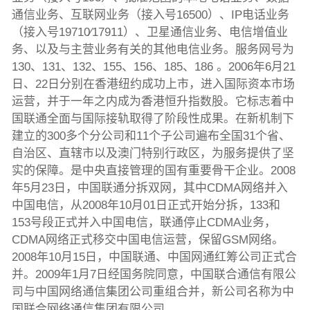
通信业务、互联网业务（接入号16500）、IP电话业务
（接入号19710∕17911）、卫星通信业务、电信增值业
务、以及与主营业务有关的其他电信业务。服务网号为
130、131、132、155、156、185、186 。2006年6月21
日、22日分别在香港纽约成功上市，进入国际资本市场
运营，并于一年之内成为香港恒升指数股。它标志着中
国联通全面与国际接轨取得了阶段性成果。在新机制下
建立的300多个分公司和11个子公司遍布全国31个省、
自治区、直辖市以及澳门特别行政区，为服务提供了坚
实的保障。是中央直接管理的国有重要骨干企业。2008
年5月23日，中国联通分拆双网，其中CDMA网络并入
中国电信，从2008年10月01日正式开始分拆，133和
153号段正式并入中国电信，联通停止CDMA业务，
CDMA网络正式移交中国电信运营，保留GSM网络。
2008年10月15日，中国联通、中国网通红筹公司正式合
并。2009年1月7日经国务院同意，中国联合通信有限公
司与中国网络通信集团公司重组合并，新公司名称为中
国联合网络通信集团有限公司。