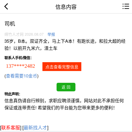
信息内容
司机
绵竹人才网 2026.08.07
举报
35岁，B本。双证齐全，马上下A本！有跑长途，和拉大超的经
验！以前开九米六，渣土车
联系人手机/微信：
137****2482
点击查看完整信息
(
查看需要10金币
)
特此声明：
信息真伪请自行辨别，求职应聘须谨慎，网站对此不承担任何
保证或连带责任! 希望我们的平台能为您带来更多的便利！
[
联系客服
]
[
最新找人才
]