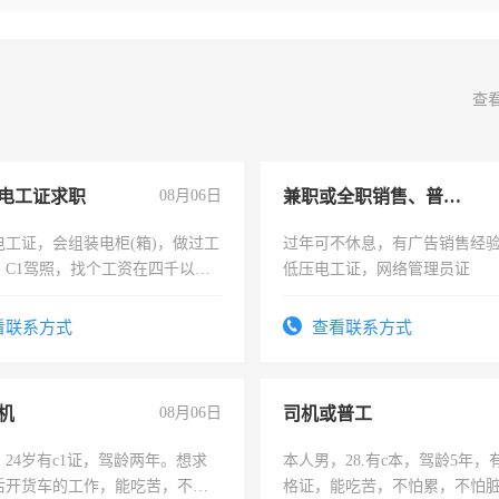
查
电工证求职
08月06日
兼职或全职销售、普工、维修
电工证，会组装电柜(箱)，做过工
过年可不休息，有广告销售经
；C1驾照，找个工资在四千以
低压电工证，网络管理员证
强县以外需要有住宿，保险勿扰
看联系方式
查看联系方式
机
08月06日
司机或普工
24岁有c1证，驾龄两年。想求
本人男，28.有c本，驾龄5年，
后开货车的工作，能吃苦，不怕
格证，能吃苦，不怕累，不怕