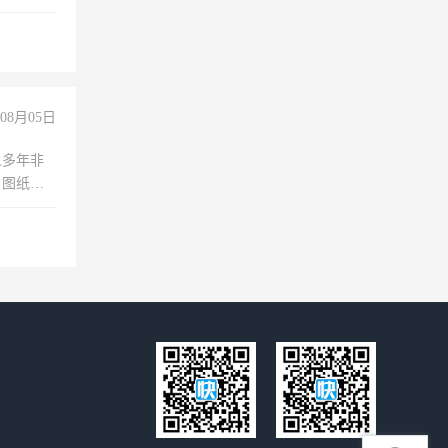
不干
08月05日
人多年非
、图纸制
诚合作，