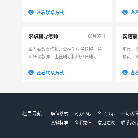
勿扰
加班。
查看联系方式
查
求职辅导老师
08月05日
本人有教育经验，曾在学校任职班主任
想找一
及任课教师，也在辅导机构担任辅导教
银员，
师，求周一至周五辅导老师的工作
工，麻
号同微
查看联系方式
查
栏目导航:
职位搜索
简历中心
名企展示
一句话
套餐标准
金币充值
意见建议
联系我