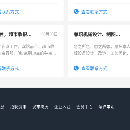
实，需求稳定工作一份，保险
看联系方式
查看联系方式
宾馆前台，超市收银员，淘宝客服
08月05日
兼职机械设计、制图、设备改造
个夜班工作，宾馆前台，超市收
急之所急，想之所想。愿把本
淘宝客服，晚7点到10点的钟点
标设备设计、改造、工艺优化
烦看到的老板加我微信聊，手机
作和分解的经验与您分享。 真
信
结识有识之士，共享未来。
看联系方式
查看联系方式
信息
招聘资讯
发布简历
企业入驻
会员中心
法律申明
们