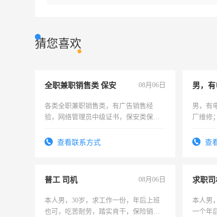
猜您喜欢
全职兼职销售类 保安
08月06日
男，有
各类全职兼职销售类，有广告销售经
男，有
验，网络管理员中级证书，保安类保安
厂维修
队长，形象岗或幼儿园保安，维修水电
上，枣
有高低压电工证和十几年工作经验
电话
查看联系方式
查
普工 司机
08月06日
求职司
本人男，30岁，求工作一份，年后上班
本人男，
也可，吃苦耐劳，踏实肯干，保险销售
一个年