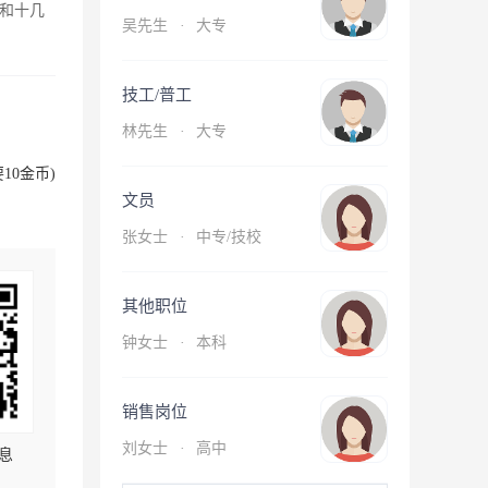
和十几
吴先生
·
大专
技工/普工
林先生
·
大专
10金币)
文员
张女士
·
中专/技校
其他职位
钟女士
·
本科
销售岗位
刘女士
·
高中
息